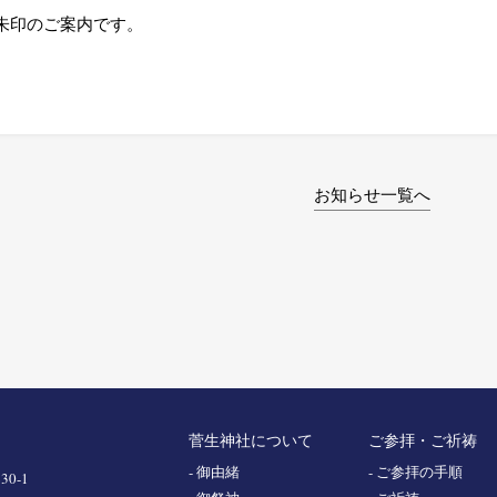
朱印のご案内です。
お知らせ一覧へ
菅生神社について
ご参拝・ご祈祷
- 御由緒
- ご参拝の手順
0-1