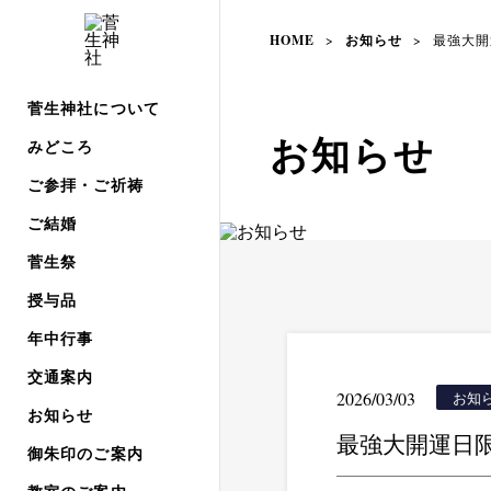
HOME
>
お知らせ
>
最強大開
菅生神社について
お知らせ
みどころ
ご参拝・ご祈祷
ご結婚
菅生祭
授与品
年中行事
交通案内
2026/03/03
お知
お知らせ
最強大開運日
御朱印のご案内