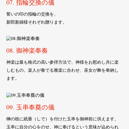
07. 指輪交換の儀
誓いの印の指輪の交換を、
新郎新婦様それぞれ贈ります。
08. 御神楽奉奏
神楽は最も格式の高い参拝方法で、神様をお慰めし共に楽
しむもの。
楽人が奏でる雅楽に合わせ、巫女が舞を奉納し
ます。
09. 玉串奉奠の儀
榊の枝に紙垂（しで）を付けた玉串を御神前に供えます。
玉串に自分の心をのせ、神に奉げるという意味が込められ