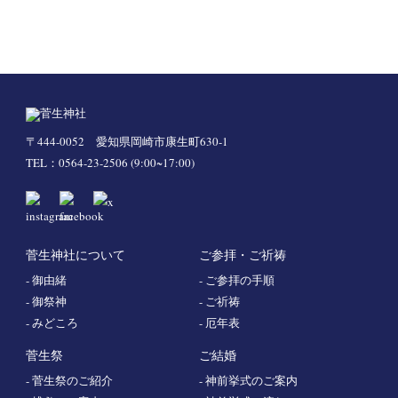
〒444-0052 愛知県岡崎市康生町630-1
TEL：
0564-23-2506
(9:00~17:00)
菅生神社について
ご参拝・ご祈祷
- 御由緒
- ご参拝の手順
- 御祭神
- ご祈祷
- みどころ
- 厄年表
菅生祭
ご結婚
- 菅生祭のご紹介
- 神前挙式のご案内