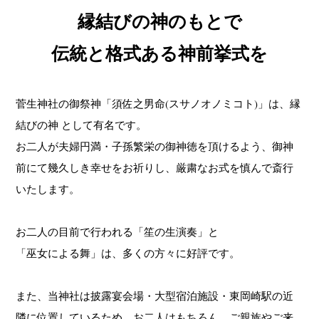
縁結びの神のもとで
伝統と格式ある神前挙式を
菅生神社の御祭神「須佐之男命(スサノオノミコト)」は、縁
結びの神 として有名です。
お二人が夫婦円満・子孫繁栄の御神徳を頂けるよう、
御神
前にて幾久しき幸せをお祈りし、厳粛なお式を慎んで斎行
いたします。
お二人の目前で行われる「笙の生演奏」と
「巫女による舞」は、多くの方々に好評です。
また、当神社は披露宴会場・大型宿泊施設・東岡崎駅の近
隣に位置しているため、
お二人はもちろん、ご親族やご来