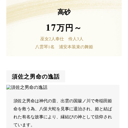
高砂
17
万円～
巫女2人奉仕 伶人3人
八雲琴1名 浦安本装束の舞姫
須佐之男命の逸話
須佐之男命は神代の昔、出雲の国簸ノ川で奇稲田姫
命を救う為、八俣大蛇を見事に退治され、姫と結ば
れた有名な故事により、縁結びの神として信仰され
ています。